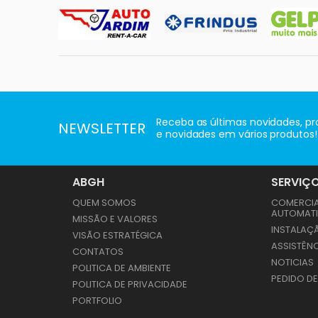
Receba as últimas novidades, 
NEWSLETTER
e novidades em vários produtos!
ABGH
SERVIÇ
QUEM SOMOS
COMERCIA
AUTOMAT
MISSÃO E VALORES
INSTALAÇ
VISÃO ESTRATÉGICA
ASSISTÊNC
CONTATOS
NOTICIAS
POLITICA DE AMBIENTE
PEDIDO D
POLITICA DE PRIVACIDADE
PORTFOLIO