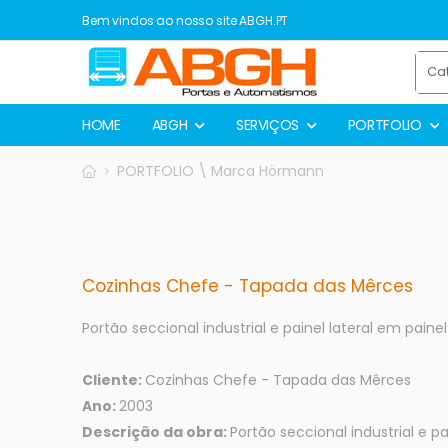
Bem vindos ao nosso site ABGH.PT
HOME
ABGH
SERVIÇOS
PORTFOLIO
PORTFOLIO \ Marca Hörmann
Cozinhas Chefe - Tapada das Mêrces
Portão seccional industrial e painel lateral em pain
Cliente:
Cozinhas Chefe - Tapada das Mêrces
Ano:
2003
Descrição da obra:
Portão seccional industrial e p