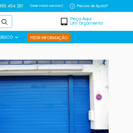
969 464 261
Precisa de Ajuda?
(rede móvel nacional)
Peça Aqui
Um Orçamento
ÚBLICO
PEDIR INFORMAÇÃO