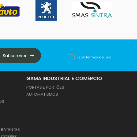
Subscrever
Li os
termos de uso
GAMA INDUSTRIAL E COMÉRCIO
PORTAS E PORTÕES
AUTOMATISMOS
OS
 BATENTES
 CORRER