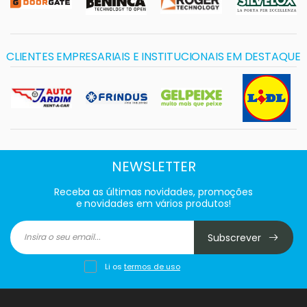
CLIENTES EMPRESARIAIS E INSTITUCIONAIS EM DESTAQUE
NEWSLETTER
Receba as últimas novidades, promoções
e novidades em vários produtos!
Subscrever
Li os
termos de uso